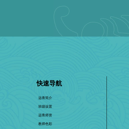
快速导航
远青简介
班级设置
远青师资
教师色彩