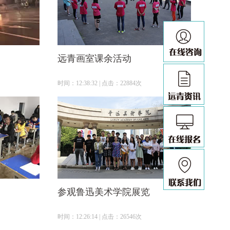
远青画室课余活动
时间：12:38:32 | 点击：22884次
参观鲁迅美术学院展览
时间：12:26:14 | 点击：26546次