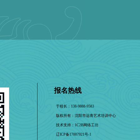
报名热线
于校长：138-9888-9583
版权所有：沈阳市远青艺术培训中心
技术支持：
1C2B网络工坊
辽ICP备17007921号-1